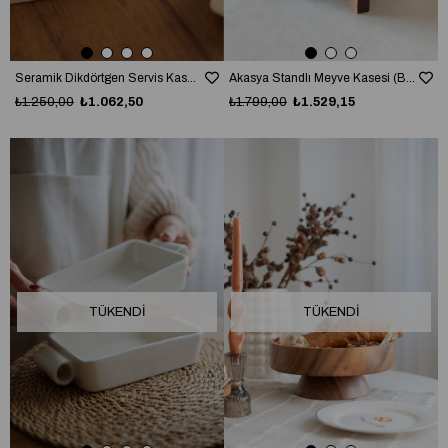
Seramik Dikdörtgen Servis Kasesi (El Yapımı)
Akasya Standlı Meyve Kasesi (Büyük Boy)
₺1.250,00
₺1.062,50
₺1.799,00
₺1.529,15
TÜKENDI
TÜKENDI