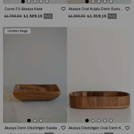
Curve 2'li Akasya Kase
Akasya Oval Kulplu Derin Sunumluk Kase
₺1.799,00
₺1.529,15
₺1.199,00
₺1.019,15
%15
%15
Ücretsiz Kargo
Akasya Derin Dikdörtgen Salata Kasesi (17x30cm)
Akasya Dikdörtgen Oval Derin Kase / Organizer