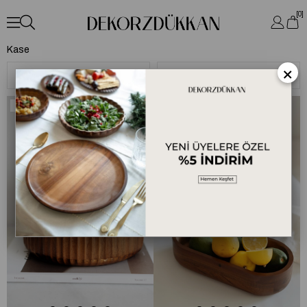
0
Kase
×
Sıralama
Filtreleme
Ücretsiz Kargo
Ücretsiz Kargo