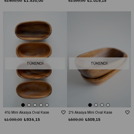
₺1.800,00
₺1.530,00
₺1.199,00
₺1.019,15
TÜKENDI
TÜKENDI
4'lü Mini Akasya Oval Kase
2'li Akasya Mini Oval Kase
₺1.099,00
₺934,15
₺599,00
₺509,15