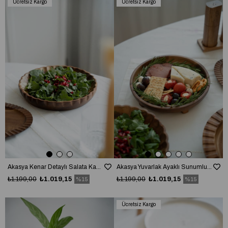
Ücretsiz Kargo
Ücretsiz Kargo
Akasya Kenar Detaylı Salata Kasesi (25cm)
Akasya Yuvarlak Ayaklı Sunumluk Kase
₺1.199,00
₺1.019,15
₺1.199,00
₺1.019,15
%15
%15
Ücretsiz Kargo