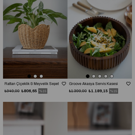
Rattan Çiçeklik & Meyvelik Sepet
Groove Akasya Servis Kasesi
₺949,00
₺806,65
₺1.399,00
₺1.189,15
%15
%15