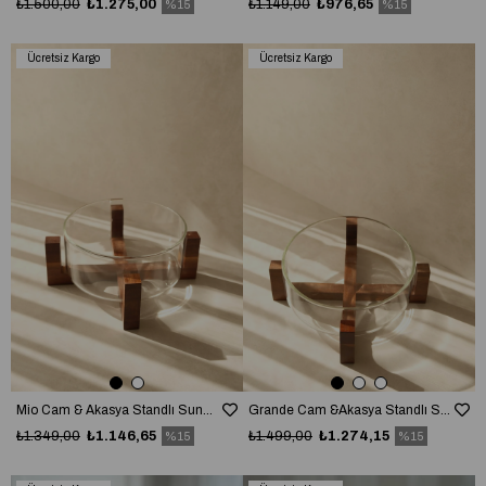
₺1.500,00
₺1.275,00
₺1.149,00
₺976,65
%15
%15
Ücretsiz Kargo
Ücretsiz Kargo
Mio Cam & Akasya Standlı Sunum Kasesi (17 cm)
Grande Cam &Akasya Standlı Servis Kasesi (20 cm)
₺1.349,00
₺1.146,65
₺1.499,00
₺1.274,15
%15
%15