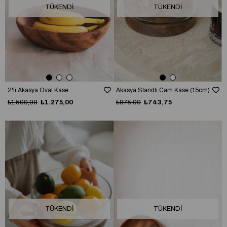
TÜKENDI
TÜKENDI
2'li Akasya Oval Kase
Akasya Standlı Cam Kase (15cm)
₺1.500,00
₺1.275,00
₺875,00
₺743,75
TÜKENDI
TÜKENDI