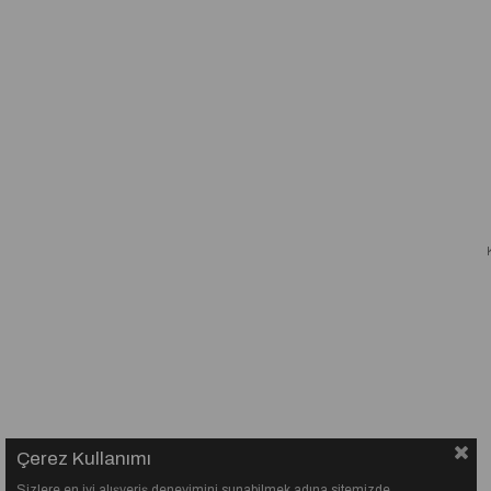
Çerez Kullanımı
Sizlere en iyi alışveriş deneyimini sunabilmek adına sitemizde