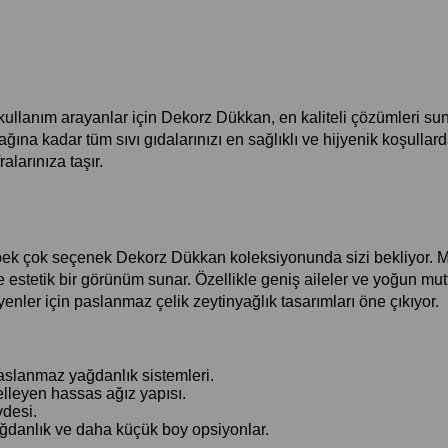
lanım arayanlar için Dekorz Dükkan, en kaliteli çözümleri sunu
ğına kadar tüm sıvı gıdalarınızı en sağlıklı ve hijyenik koşullar
larınıza taşır.
ek çok seçenek Dekorz Dükkan koleksiyonunda sizi bekliyor. Mo
estetik bir görünüm sunar. Özellikle geniş aileler ve yoğun mutfak
yenler için paslanmaz çelik zeytinyağlık tasarımları öne çıkıyor.
slanmaz yağdanlık sistemleri.
leyen hassas ağız yapısı.
vdesi.
yağdanlık ve daha küçük boy opsiyonlar.