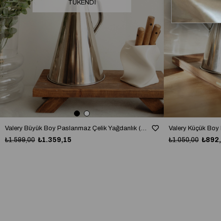
TÜKENDI
Valery Büyük Boy Paslanmaz Çelik Yağdanlık (1000ml)
₺1.599,00
₺1.359,15
₺1.050,00
₺892