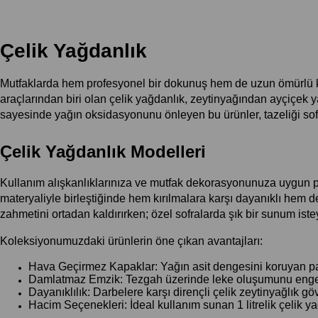
Çelik Yağdanlık
Mutfaklarda hem profesyonel bir dokunuş hem de uzun ömürlü kul
araçlarından biri olan çelik yağdanlık, zeytinyağından ayçiçek ya
sayesinde yağın oksidasyonunu önleyen bu ürünler, tazeliği sofra
Çelik Yağdanlık Modelleri
Kullanım alışkanlıklarınıza ve mutfak dekorasyonunuza uygun p
materyaliyle birleştiğinde hem kırılmalara karşı dayanıklı hem de 
zahmetini ortadan kaldırırken; özel sofralarda şık bir sunum iste
Koleksiyonumuzdaki ürünlerin öne çıkan avantajları:
Hava Geçirmez Kapaklar: Yağın asit dengesini koruyan pa
Damlatmaz Emzik: Tezgah üzerinde leke oluşumunu engel
Dayanıklılık: Darbelere karşı dirençli çelik zeytinyağlık gö
Hacim Seçenekleri: İdeal kullanım sunan 1 litrelik çelik 