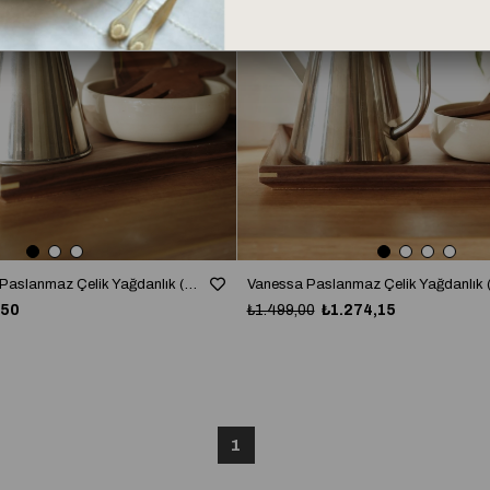
TÜKENDI
TÜKENDI
Valery Küçük Boy Paslanmaz Çelik Yağdanlık (750ml)
Vanessa Paslanmaz Çelik Yağdanlık 
,50
₺1.499,00
₺1.274,15
1