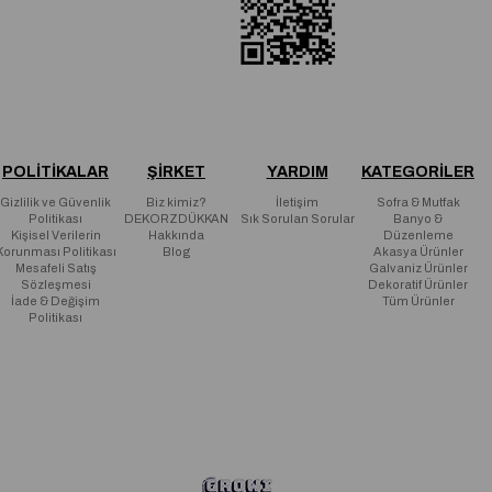
POLİTİKALAR
ŞİRKET
YARDIM
KATEGORİLER
Gizlilik ve Güvenlik
Biz kimiz?
İletişim
Sofra & Mutfak
Politikası
DEKORZDÜKKAN
Sık Sorulan Sorular
Banyo &
Kişisel Verilerin
Hakkında
Düzenleme
Korunması Politikası
Blog
Akasya Ürünler
Mesafeli Satış
Galvaniz Ürünler
Sözleşmesi
Dekoratif Ürünler
İade & Değişim
Tüm Ürünler
Politikası