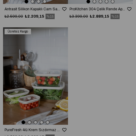
Antrasit Silikon Kapaklı Cam Saklama Kabı Seti (4lü) Sızdırmaz & Vakumlu
ProKitchen 304 Çelik Rende Aparatlı Saklama ve Hazırlık Seti
₺2.599,00
₺2.209,15
₺3.399,00
₺2.889,15
%15
%15
Ücretsiz Kargo
PureFresh 4lü Krem Sızdırmaz Vakum Kapaklı Cam Saklama Kabı