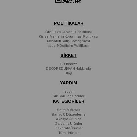
POLİTİKALAR
Gizlilik ve Güvenlik Politikası
Kişisel Verilerin Korunması Politikası
Mesafeli Satış Sözleşmesi
İade & Değişim Politikası
ŞİRKET
Biz kimiz?
DEKORZDÜKKAN Hakkında
Blog
YARDIM
İletişim
Sık Sorulan Sorular
KATEGORİLER
Sofra & Mutfak
Banyo & Düzenleme
Akasya Ürünler
Galvaniz Ürünler
Dekoratif Ürünler
Tüm Ürünler