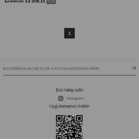
₺2.599,00
₺2.209,15
%15
1
Bizi takip edin
Instagram
Uygulamamızı İndirin