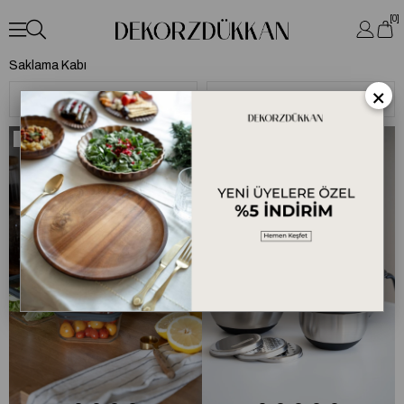
0
Saklama Kabı
×
Sıralama
Filtreleme
Ücretsiz Kargo
Ücretsiz Kargo