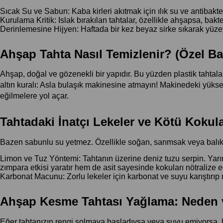
Sıcak Su ve Sabun: Kaba kirleri akıtmak için ılık su ve antibakte
Kurulama Kritik: Islak bırakılan tahtalar, özellikle ahşapsa, ba
Derinlemesine Hijyen: Haftada bir kez beyaz sirke sıkarak yüzey
Ahşap Tahta Nasıl Temizlenir? (Özel Ba
Ahşap, doğal ve gözenekli bir yapıdır. Bu yüzden plastik tahtalar
altın kuralı: Asla bulaşık makinesine atmayın! Makinedeki yüksek s
eğilmelere yol açar.
Tahtadaki İnatçı Lekeler ve Kötü Kokula
Bazen sabunlu su yetmez. Özellikle soğan, sarımsak veya balık ke
Limon ve Tuz Yöntemi: Tahtanın üzerine deniz tuzu serpin. Yarı
zımpara etkisi yaratır hem de asit sayesinde kokuları nötralize e
Karbonat Macunu: Zorlu lekeler için karbonat ve suyu karıştırıp
Ahşap Kesme Tahtası Yağlama: Neden v
Eğer tahtanızın rengi solmaya başladıysa veya suyu emiyorsa, 