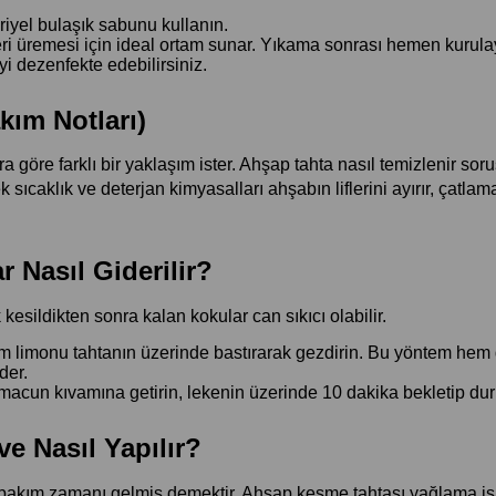
riyel bulaşık sabunu kullanın.
kteri üremesi için ideal ortam sunar. Yıkama sonrası hemen kurula
i dezenfekte edebilirsiniz.
kım Notları)
a göre farklı bir yaklaşım ister. Ahşap tahta nasıl temizlenir sor
ıcaklık ve deterjan kimyasalları ahşabın liflerini ayırır, çatlama
r Nasıl Giderilir?
sildikten sonra kalan kokular can sıkıcı olabilir.
m limonu tahtanın üzerinde bastırarak gezdirin. Bu yöntem hem d
der.
 macun kıvamına getirin, lekenin üzerinde 10 dakika bekletip dur
e Nasıl Yapılır?
bakım zamanı gelmiş demektir. Ahşap kesme tahtası yağlama işl