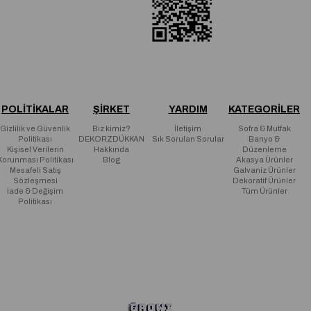
POLİTİKALAR
ŞİRKET
YARDIM
KATEGORİLER
Gizlilik ve Güvenlik
Biz kimiz?
İletişim
Sofra & Mutfak
Politikası
DEKORZDÜKKAN
Sık Sorulan Sorular
Banyo &
Kişisel Verilerin
Hakkında
Düzenleme
Korunması Politikası
Blog
Akasya Ürünler
Mesafeli Satış
Galvaniz Ürünler
Sözleşmesi
Dekoratif Ürünler
İade & Değişim
Tüm Ürünler
Politikası