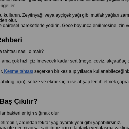
ngeller.
 kullanın. Zeytinyağı veya ayçiçek yağı gibi mutfak yağları zam
den olur.
dairesel hareketlerle yedirin. Gece boyunca emilmesine izin ve
Rehberi
a tahtası nasıl olmalı?
ama çok hızlı çizilmeyecek kadar sert (meşe, ceviz, akçaağaç gi
r.
 Kesme tahtası
 seçerken bir kez alıp yıllarca kullanabileceğini
nabildiği için), sebze ve ekmek için ise ahşap tercih etmek çapra
Baş Çıkılır?
r bakteriler için sığınak olur.
irebilir, ardından tekrar yağlayarak yeni gibi yapabilirsiniz.
ara ile geçmiyorsa, sağlığınız için o tahtayla vedalaşma vaktiniz