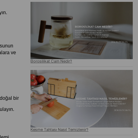
yın.
usunun 
lara ve 
Borosilikat Cam Nedir?
oğal bir 
ulayın.
Kesme Tahtası Nasıl Temizlenir?
emi, 