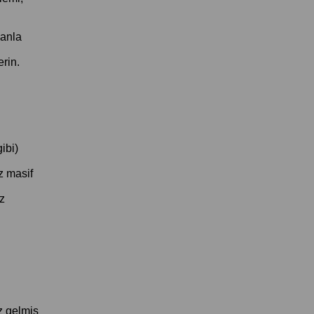
anla 
rin.
bi) 
z masif 
z 
 gelmiş 