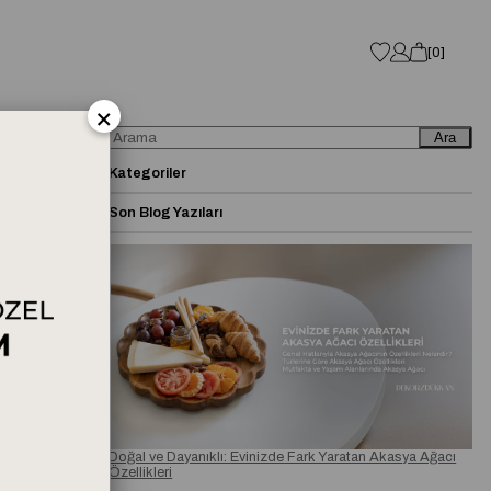
0
×
Ara
Kategoriler
Son Blog Yazıları
Doğal ve Dayanıklı: Evinizde Fark Yaratan Akasya Ağacı
Özellikleri