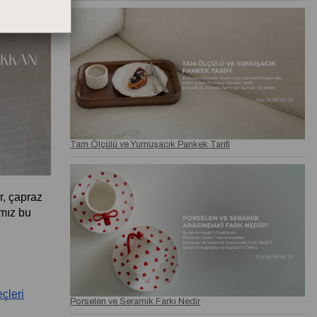
Tam Ölçülü ve Yumuşacık Pankek Tarifi
, çapraz 
mız bu 
çleri
Porselen ve Seramik Farkı Nedir