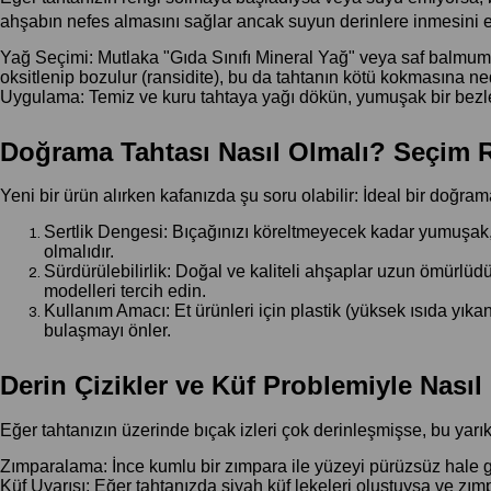
ahşabın nefes almasını sağlar ancak suyun derinlere inmesini e
Yağ Seçimi: Mutlaka "Gıda Sınıfı Mineral Yağ" veya saf balmumu
oksitlenip bozulur (ransidite), bu da tahtanın kötü kokmasına ne
Uygulama: Temiz ve kuru tahtaya yağı dökün, yumuşak bir bezle 
Doğrama Tahtası Nasıl Olmalı? Seçim 
Yeni bir ürün alırken kafanızda şu soru olabilir: İdeal bir doğram
Sertlik Dengesi: Bıçağınızı köreltmeyecek kadar yumuşak, 
olmalıdır.
Sürdürülebilirlik: Doğal ve kaliteli ahşaplar uzun ömürlüdü
modelleri tercih edin.
Kullanım Amacı: Et ürünleri için plastik (yüksek ısıda yıka
bulaşmayı önler.
Derin Çizikler ve Küf Problemiyle Nasıl 
Eğer tahtanızın üzerinde bıçak izleri çok derinleşmişse, bu yarıkla
Zımparalama: İnce kumlu bir zımpara ile yüzeyi pürüzsüz hale get
Küf Uyarısı: Eğer tahtanızda siyah küf lekeleri oluştuysa ve zımp