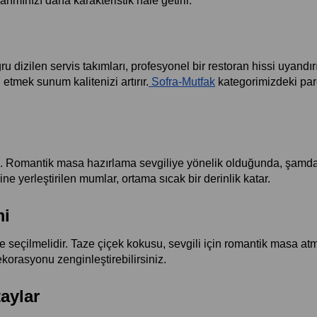
ımınızı daha karakteristik hale getirir.
u dizilen servis takımları, profesyonel bir restoran hissi uyandırı
tmek sunum kalitenizi artırır.
 Sofra-Mutfak
 kategorimizdeki par
nın. Romantik masa hazırlama sevgiliye yönelik olduğunda, şamda
ne yerleştirilen mumlar, ortama sıcak bir derinlik katar.
mi
seçilmelidir. Taze çiçek kokusu, sevgili için romantik masa atmo
ekorasyonu zenginleştirebilirsiniz.
aylar