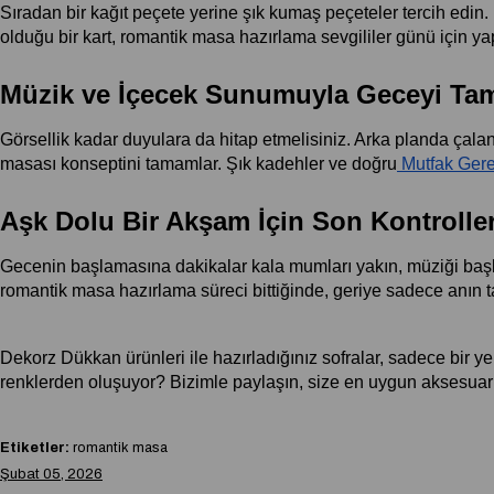
Sıradan bir kağıt peçete yerine şık kumaş peçeteler tercih edin. P
olduğu bir kart, romantik masa hazırlama sevgililer günü için ya
Müzik ve İçecek Sunumuyla Geceyi Ta
Görsellik kadar duyulara da hitap etmelisiniz. Arka planda çalan 
masası konseptini tamamlar. Şık kadehler ve doğru
 Mutfak Gere
Aşk Dolu Bir Akşam İçin Son Kontrolle
Gecenin başlamasına dakikalar kala mumları yakın, müziği başlat
romantik masa hazırlama süreci bittiğinde, geriye sadece anın ta
Dekorz Dükkan ürünleri ile hazırladığınız sofralar, sadece bir y
renklerden oluşuyor? Bizimle paylaşın, size en uygun aksesuar ön
Etiketler:
romantik masa
Şubat 05, 2026