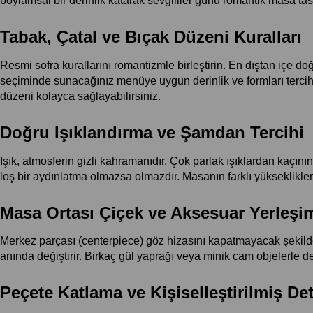
boylamsal bir derinlik katarak sevgililer günü romantik masa tasar
Tabak, Çatal ve Bıçak Düzeni Kuralları
Resmi sofra kurallarını romantizmle birleştirin. En dıştan içe doğr
seçiminde sunacağınız menüye uygun derinlik ve formları tercih e
düzeni kolayca sağlayabilirsiniz.
Doğru Işıklandırma ve Şamdan Tercihi
Işık, atmosferin gizli kahramanıdır. Çok parlak ışıklardan kaçı
loş bir aydınlatma olmazsa olmazdır. Masanın farklı yükseklikleri
Masa Ortası Çiçek ve Aksesuar Yerleşi
Merkez parçası (centerpiece) göz hizasını kapatmayacak şekilde 
anında değiştirir. Birkaç gül yaprağı veya minik cam objelerle d
Peçete Katlama ve Kişiselleştirilmiş Det