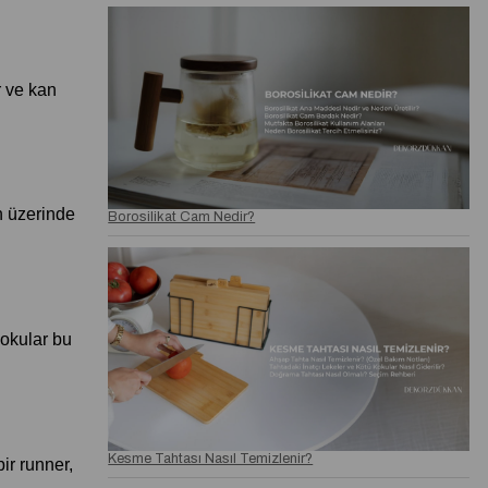
 ve kan 
n üzerinde 
Borosilikat Cam Nedir?
okular bu 
Kesme Tahtası Nasıl Temizlenir?
r runner, 