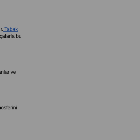
r.
 Tabak
çalarla bu 
nlar ve 
sferini 