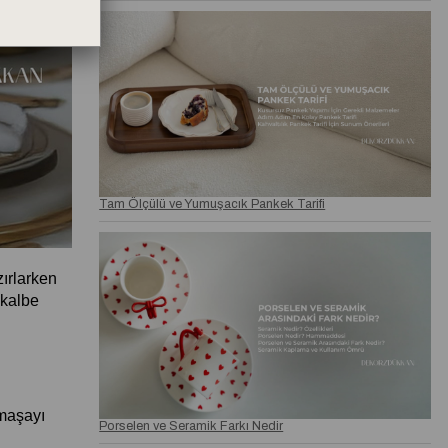
Tam Ölçülü ve Yumuşacık Pankek Tarifi
ırlarken 
kalbe 
maşayı 
Porselen ve Seramik Farkı Nedir