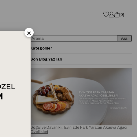
0
×
Ara
Kategoriler
Son Blog Yazıları
Doğal ve Dayanıklı: Evinizde Fark Yaratan Akasya Ağacı
Özellikleri