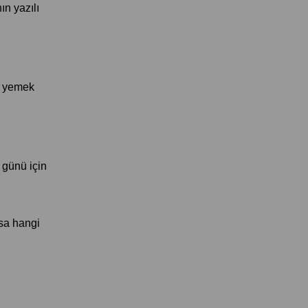
n yazılı 
k yemek 
günü için 
sa hangi 