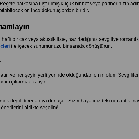
eçete halkasına iliştirilmiş küçük bir not veya partnerinizin adını
pılabilecek en ince dokunuşlardan biridir.
mamlayın
hafif bir caz veya akustik liste, hazırladığınız sevgiliye romanti
çleri
 ile içecek sunumunuzu bir sanata dönüştürün.
r
ın ve her şeyin yerli yerinde olduğundan emin olun. Sevgililer 
dını çıkarmak kalıyor.
emek değil, birer anıya dönüşür. Sizin hayalinizdeki romantik ma
erilerini birlikte seçelim!