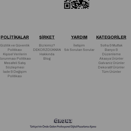
POLİTİKALAR
ŞİRKET
YARDIM
KATEGORİLER
Gizlilik ve Güvenlik
Biz kimiz?
İletişim
Sofra & Mutfak
Politikası
DEKORZDÜKKAN
Sık Sorulan Sorular
Banyo &
Kişisel Verilerin
Hakkında
Düzenleme
Korunması Politikası
Blog
Akasya Ürünler
Mesafeli Satış
Galvaniz Ürünler
Sözleşmesi
Dekoratif Ürünler
İade & Değişim
Tüm Ürünler
Politikası