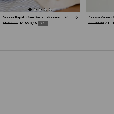
Akasya KapaklıCam SaklamaKavanozu 2000/3000 ml - Akasya Ölçek Kaşıklı
₺1.799,00
₺1.529,15
₺1.199,00
₺1.0
%15