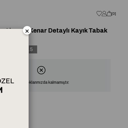
0
×
y Akasya Kenar Detaylı Kayık Tabak
51,65
15
Ürün stoklarımızda kalmamıştır.
eri