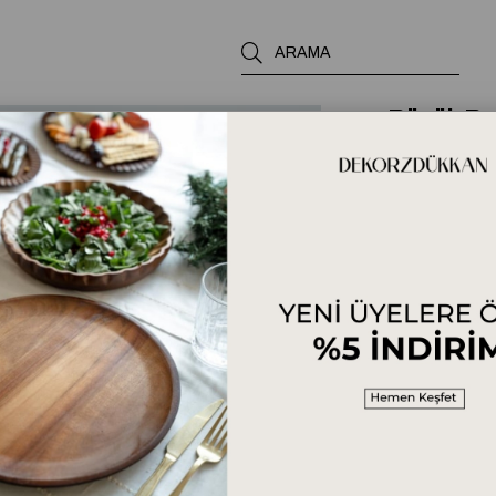
Büyük Bo
0.0
₺649,00
₺5
Ölçü rehberi
Ürün Özellikleri
Yorumlar
(0)
Ödeme Seçenekl