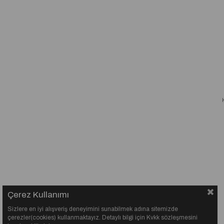
Çerez Kullanımı
Sizlere en iyi alışveriş deneyimini sunabilmek adına sitemizde
çerezler(cookies) kullanmaktayız. Detaylı bilgi için Kvkk sözleşmesini