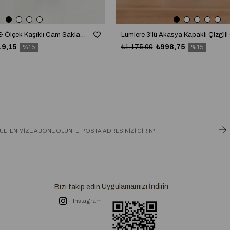
Akasya Kapaklı & Ölçek Kaşıklı Cam Saklama Kavanozu / Deterjanlık / Storage (4000 ml)
19,15
₺1.175,00
₺998,75
%15
%15
Uygulamamızı İndirin
Bizi takip edin
Instagram