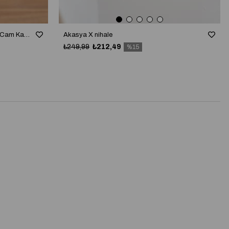
Lumiere 3'lü Akasya Kapaklı Çizgili Cam Kavanoz Seti
Akasya X nihale
₺249,99
₺212,49
%15