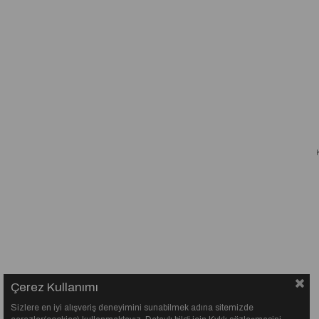
Çerez Kullanımı
Sizlere en iyi alışveriş deneyimini sunabilmek adına sitemizde