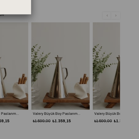
ri
Valery Büyük Boy Paslanmaz Çelik Yağdanlık (1000ml)
Valery Büyük Boy Paslanmaz Çelik Yağdanlık (1000ml)
59,15
₺1.599,00
₺1.359,15
₺1.599,00
₺1.359,15