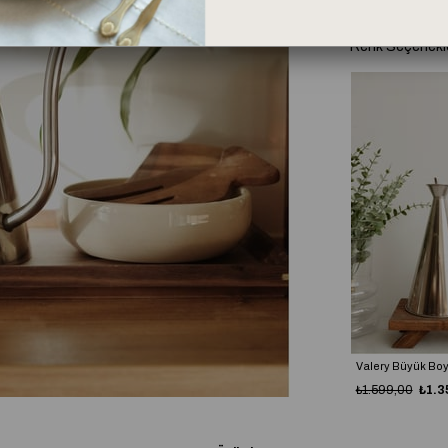
Renk Seçenekle
Valery Büyük Boy Paslanmaz Çelik Yağdanlık (1000ml)
Valery Büyük Boy Paslanmaz Çelik Yağdanlık (1000ml)
,00
₺1.359,15
₺1.599,00
₺1.359,15
₺1.599,00
₺1.3