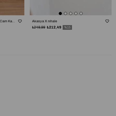
Lumiere 3'lü Akasya Kapaklı Çizgili Cam Kavanoz Seti
Akasya X nihale
₺249,99
₺212,49
%15