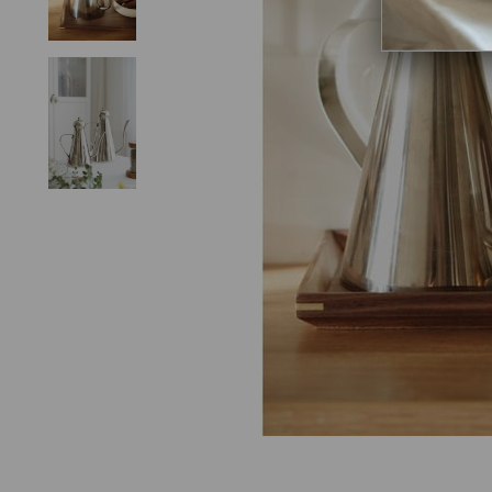
Valery Büyük Boy Paslanmaz Çelik Yağdanlık (1000ml)
₺1.599,00
₺1.359,15
₺1.599