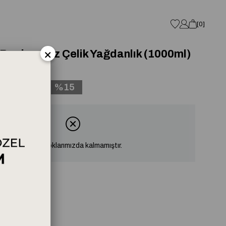
0
×
Paslanmaz Çelik Yağdanlık (1000ml)
₺1.274,15
15
Ürün stoklarımızda kalmamıştır.
eri