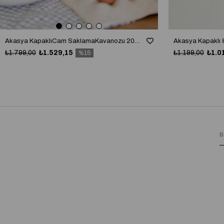
Akasya KapaklıCam SaklamaKavanozu 2000/3000 ml - Akasya Ölçek Kaşıklı
₺1.799,00
₺1.529,15
₺1.199,00
₺1.0
%15