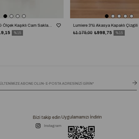
Akasya Kapaklı & Ölçek Kaşıklı Cam Saklama Kavanozu / Deterjanlık / Storage (4000 ml)
19,15
₺1.175,00
₺998,75
%15
%15
Uygulamamızı İndirin
Bizi takip edin
Instagram