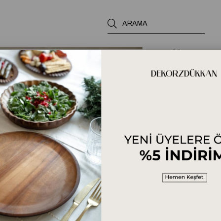
Vanessa 
0.0
₺1.499,00
Ölçü rehberi
Ürün Özellikleri
Yorumlar
(0)
Ödeme Seçenekl