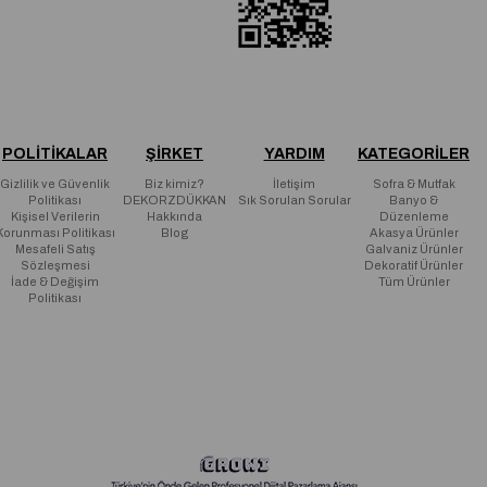
POLİTİKALAR
ŞİRKET
YARDIM
KATEGORİLER
Gizlilik ve Güvenlik
Biz kimiz?
İletişim
Sofra & Mutfak
Politikası
DEKORZDÜKKAN
Sık Sorulan Sorular
Banyo &
Kişisel Verilerin
Hakkında
Düzenleme
Korunması Politikası
Blog
Akasya Ürünler
Mesafeli Satış
Galvaniz Ürünler
Sözleşmesi
Dekoratif Ürünler
İade & Değişim
Tüm Ürünler
Politikası