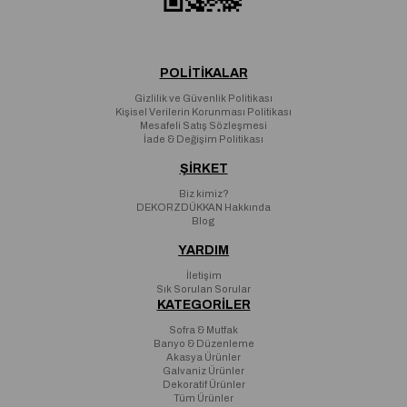
POLİTİKALAR
Gizlilik ve Güvenlik Politikası
Kişisel Verilerin Korunması Politikası
Mesafeli Satış Sözleşmesi
İade & Değişim Politikası
ŞİRKET
Biz kimiz?
DEKORZDÜKKAN Hakkında
Blog
YARDIM
İletişim
Sık Sorulan Sorular
KATEGORİLER
Sofra & Mutfak
Banyo & Düzenleme
Akasya Ürünler
Galvaniz Ürünler
Dekoratif Ürünler
Tüm Ürünler