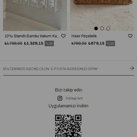
10'lu Standlı Bambu Vakum Kapaklı Baharatlık Seti (10 adet kaşık + 25 adet etiket dahil)
Hasır Peçetelik
₺1.799,00
₺1.529,15
₺799,00
₺679,15
%15
%15
Bizi takip edin
Instagram
Uygulamamızı İndirin